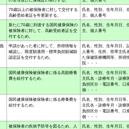
70歳以上の被保険者に対して交付する
氏名、性別、生年月日、
高齢受給者証を年更新する。
主、個人番号
新たに70歳に到達する国民健康保険の
氏名、性別、生年月日、
被保険者に対して、高齢受給者証を交
主、個人番号
付するため。
負
申請があった者に対して、所得情報を
氏名、性別、生年月日、
確認し、限度額適用・標準負担額減額
人番号、住所、世帯主氏
認定証を交付するため。
た保健医療機関等、所得
院・・・
国民健康保険被保険者に係る高額療養
氏名、性別、生年月日等
費を給付するため。
主氏名・診療年月・診療
負担区分・電話番号、口
個・・・
国民健康保険被保険者に係る療養費を
氏名、性別、生年月日等
給付するため。
主氏名・診療年月・診療
負担区分・電話番号、口
個・・・
被保険者の疾病予防等を図るため、人
氏名、性別、生年月日、