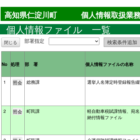
高知県仁淀川町
個人情報取扱業務
個人情報ファイル 一覧
部署指定
検索条件追加
閉じる
No
処理
部 署
個人情報ファイルの名称
1
総務課
選挙人名簿定時登録報告
2
町民課
軽自動車税賦課情報、宛名
納付情報ファイル