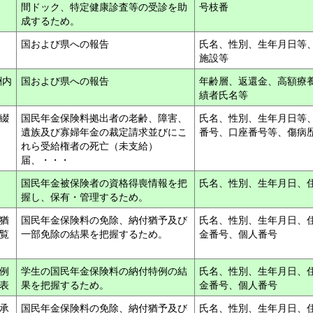
間ドック、特定健康診査等の受診を助
号枝番
成するため。
国および県への報告
氏名、性別、生年月日等
施設等
酬内
国および県への報告
年齢層、返還金、高額療
績者氏名等
付綴
国民年金保険料拠出者の老齢、障害、
氏名、性別、生年月日等
遺族及び寡婦年金の裁定請求並びにこ
番号、口座番号等、傷病
れら受給権者の死亡（未支給）
届、・・・
国民年金被保険者の資格得喪情報を把
氏名、性別、生年月日、
握し、保有・管理するため。
猶
国民年金保険料の免除、納付猶予及び
氏名、性別、生年月日、
覧
一部免除の結果を把握するため。
金番号、個人番号
例
学生の国民年金保険料の納付特例の結
氏名、性別、生年月日、
覧表
果を把握するため。
金番号、個人番号
承
国民年金保険料の免除、納付猶予及び
氏名、性別、生年月日、