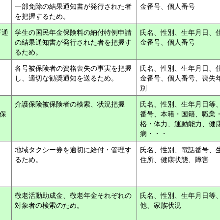
一部免除の結果通知書が発行された者
金番号、個人番号
を把握するため。
下通
学生の国民年金保険料の納付特例申請
氏名、性別、生年月日、
の結果通知書が発行された者を把握す
金番号、個人番号
るため。
表
各号被保険者の資格喪失の事実を把握
氏名、性別、生年月日、
し、適切な勧奨通知を送るため。
金番号、個人番号、喪失
別
介護保険被保険者の検索、状況把握
氏名、性別、生年月日等
保
番号、本籍・国籍、職業
格・体力、運動能力、健
病・・・
地域タクシー券を適切に給付・管理す
氏名、性別、電話番号、
るため。
住所、健康状態、障害
敬老活動助成金、敬老年金それぞれの
氏名、性別、生年月日等
対象者の検索のため。
他、家族状況