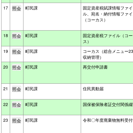
17
町民課
固定資産税賦課情報ファイ
ル、宛名・納付情報ファイ
（コーカス）
18
町民課
固定資産税ファイル（コー
ス）
19
町民課
コーカス（総合メニュー2
収納管理）
20
町民課
再交付申請書
21
町民課
住民異動届
22
町民課
国保被保険者証交付関係
23
町民課
令和〇年度廃棄物無料受