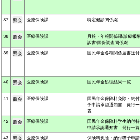
37
医療保険課
特定健診関係綴
38
医療保険課
月報・年報関係綴/診療報
訳書/国保調査関係綴
39
医療保険課
国民年金各種関係届書送
40
医療保険課
国民年金処理結果一覧
41
医療保険課
国民年金保険料免除・納付
予申請承認通知書 発行一
表
42
医療保険課
国民年金保険料学生納付特
申請承認通知書 発行一
43
医療保険課
保険料免除・納付猶予申請