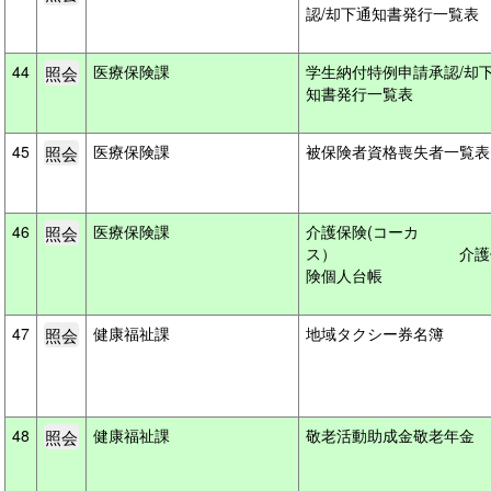
認/却下通知書発行一覧表
44
医療保険課
学生納付特例申請承認/却
知書発行一覧表
45
医療保険課
被保険者資格喪失者一覧
46
医療保険課
介護保険(コーカ
ス） 介護
険個人台帳
47
健康福祉課
地域タクシー券名簿
48
健康福祉課
敬老活動助成金敬老年金