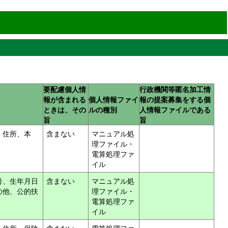
要配慮個人情
行政機関等匿名加工情
報が含まれる
個人情報ファイ
報の提案募集をする個
ときは、その
ルの種別
人情報ファイルである
旨
旨
、住所、本
含まない
マニュアル処
理ファイル・
電算処理ファ
イル
号、生年月日
含まない
マニュアル処
の他、公的扶
理ファイル・
電算処理ファ
イル