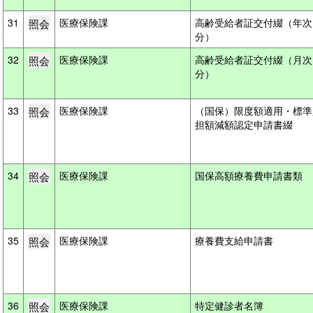
31
医療保険課
高齢受給者証交付綴（年次
分）
32
医療保険課
高齢受給者証交付綴（月次
分）
33
医療保険課
（国保）限度額適用・標準
担額減額認定申請書綴
34
医療保険課
国保高額療養費申請書類
35
医療保険課
療養費支給申請書
36
医療保険課
特定健診者名簿