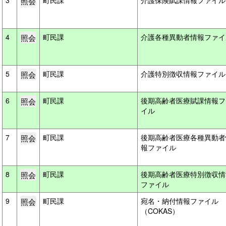
3
町民課
介護保険賦課情報ファイ
4
町民課
介護各種異動者情報ファ
5
町民課
介護特別徴収情報ファイ
6
町民課
後期高齢者医療賦課情報フ
イル
7
町民課
後期高齢者医療各種異動者
報ファイル
8
町民課
後期高齢者医療特別徴収情
ファイル
9
町民課
宛名・納付情報ファイル
（COKAS）