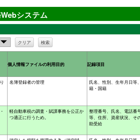
Webシステム
クリア
検索
個人情報ファイルの利用目的
記録項目
綴り
名簿登録者の管理
氏名、性別、生年月日等
籍・国籍
・
軽自動車税の調査・賦課事務を公正か
整理番号、氏名、電話番
つ適正に行うため。
等、住所、資産状況、そ
助受給