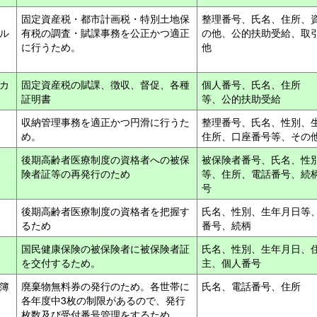
固定資産税・都市計画税・特別土地保
整理番号、氏名、住所、
ル
有税の調査・賦課事務を公正かつ適正
の他、公的扶助受給、取
に行うため。
他
カ
固定資産税の賦課、徴収、督促、各種
個人番号、氏名、住所
証明書
等、公的扶助受給
3
収納管理事務を適正かつ円滑に行うた
整理番号、氏名、性別、
め。
住所、口座番号等、その
後期高齢者医療制度の資格者への被保
被保険者番号、氏名、性
険者証等の再発行のため
等、住所、電話番号、続
号
後期高齢者医療制度の資格者を把握す
氏名、性別、生年月日等
るため
番号、続柄
綴
国民健康保険の被保険者に被保険者証
氏名、性別、生年月日、
を交付するため。
主、個人番号
付簿
廃棄物無料券の発行のため。各世帯に
氏名、電話番号、住所
各年度中3枚の制限があるので、発行
枚数及び受付番号管理をするため。