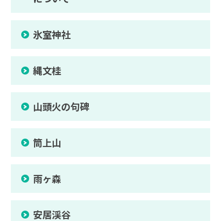
氷室神社
縄文桂
山頭火の句碑
筒上山
雨ヶ森
安居渓谷