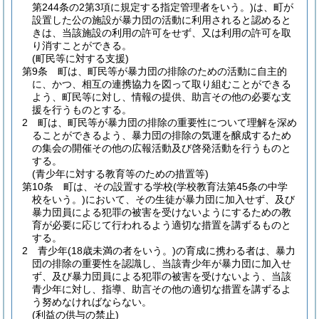
第244条の2第3項に規定する指定管理者をいう。)
は、町が
設置した公の施設が暴力団の活動に利用されると認めると
きは、当該施設の利用の許可をせず、又は利用の許可を取
り消すことができる。
(町民等に対する支援)
第9条
町は、町民等が暴力団の排除のための活動に自主的
に、かつ、相互の連携協力を図って取り組むことができる
よう、町民等に対し、情報の提供、助言その他の必要な支
援を行うものとする。
2
町は、町民等が暴力団の排除の重要性について理解を深め
ることができるよう、暴力団の排除の気運を醸成するため
の集会の開催その他の広報活動及び啓発活動を行うものと
する。
(青少年に対する教育等のための措置等)
第10条
町は、その設置する学校
(学校教育法第45条の中学
校をいう。)
において、その生徒が暴力団に加入せず、及び
暴力団員による犯罪の被害を受けないようにするための教
育が必要に応じて行われるよう適切な措置を講ずるものと
する。
2
青少年
(18歳未満の者をいう。)
の育成に携わる者は、暴力
団の排除の重要性を認識し、当該青少年が暴力団に加入せ
ず、及び暴力団員による犯罪の被害を受けないよう、当該
青少年に対し、指導、助言その他の適切な措置を講ずるよ
う努めなければならない。
(利益の供与の禁止)