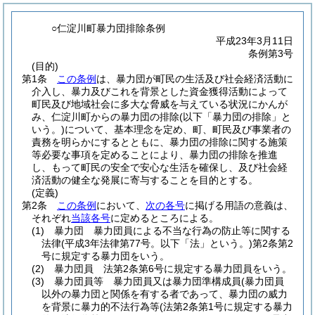
○仁淀川町暴力団排除条例
平成23年3月11日
条例第3号
(目的)
第1条
この条例
は、暴力団が町民の生活及び社会経済活動に
介入し、暴力及びこれを背景とした資金獲得活動によって
町民及び地域社会に多大な脅威を与えている状況にかんが
み、仁淀川町からの暴力団の排除
(以下「暴力団の排除」と
いう。)
について、基本理念を定め、町、町民及び事業者の
責務を明らかにするとともに、暴力団の排除に関する施策
等必要な事項を定めることにより、暴力団の排除を推進
し、もって町民の安全で安心な生活を確保し、及び社会経
済活動の健全な発展に寄与することを目的とする。
(定義)
第2条
この条例
において、
次の各号
に掲げる用語の意義は、
それぞれ
当該各号
に定めるところによる。
(1)
暴力団 暴力団員による不当な行為の防止等に関する
法律
(平成3年法律第77号。以下「法」という。)
第2条第2
号に規定する暴力団をいう。
(2)
暴力団員 法第2条第6号に規定する暴力団員をいう。
(3)
暴力団員等 暴力団員又は暴力団準構成員
(暴力団員
以外の暴力団と関係を有する者であって、暴力団の威力
を背景に暴力的不法行為等
(法第2条第1号に規定する暴力