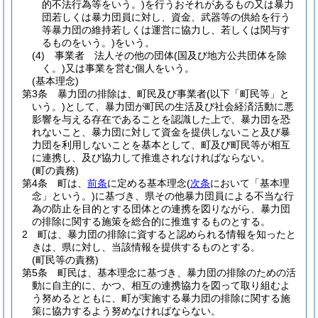
的不法行為等をいう。)
を行うおそれがあるもの又は暴力
団若しくは暴力団員に対し、資金、武器等の供給を行う
等暴力団の維持若しくは運営に協力し、若しくは関与す
るものをいう。)
をいう。
(4)
事業者 法人その他の団体
(国及び地方公共団体を除
く。)
又は事業を営む個人をいう。
(基本理念)
第3条
暴力団の排除は、町民及び事業者
(以下「町民等」と
いう。)
として、暴力団が町民の生活及び社会経済活動に悪
影響を与える存在であることを認識した上で、暴力団を恐
れないこと、暴力団に対して資金を提供しないこと及び暴
力団を利用しないことを基本として、町及び町民等が相互
に連携し、及び協力して推進されなければならない。
(町の責務)
第4条
町は、
前条
に定める基本理念
(
次条
において「基本理
念」という。)
に基づき、県その他暴力団員による不当な行
為の防止を目的とする団体との連携を図りながら、暴力団
の排除に関する施策を総合的に推進するものとする。
2
町は、暴力団の排除に資すると認められる情報を知ったと
きは、県に対し、当該情報を提供するものとする。
(町民等の責務)
第5条
町民は、基本理念に基づき、暴力団の排除のための活
動に自主的に、かつ、相互の連携協力を図って取り組むよ
う努めるとともに、町が実施する暴力団の排除に関する施
策に協力するよう努めなければならない。