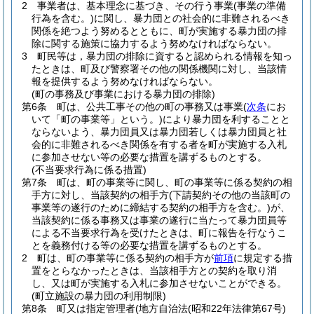
2
事業者は、基本理念に基づき、その行う事業
(事業の準備
行為を含む。)
に関し、暴力団との社会的に非難されるべき
関係を絶つよう努めるとともに、町が実施する暴力団の排
除に関する施策に協力するよう努めなければならない。
3
町民等は，暴力団の排除に資すると認められる情報を知っ
たときは、町及び警察署その他の関係機関に対し、当該情
報を提供するよう努めなければならない。
(町の事務及び事業における暴力団の排除)
第6条
町は、公共工事その他の町の事務又は事業
(
次条
にお
いて「町の事業等」という。)
により暴力団を利することと
ならないよう、暴力団員又は暴力団若しくは暴力団員と社
会的に非難されるべき関係を有する者を町が実施する入札
に参加させない等の必要な措置を講ずるものとする。
(不当要求行為に係る措置)
第7条
町は、町の事業等に関し、町の事業等に係る契約の相
手方に対し、当該契約の相手方
(下請契約その他の当該町の
事業等の遂行のために締結する契約の相手方を含む。)
が、
当該契約に係る事務又は事業の遂行に当たって暴力団員等
による不当要求行為を受けたときは、町に報告を行なうこ
とを義務付ける等の必要な措置を講ずるものとする。
2
町は、町の事業等に係る契約の相手方が
前項
に規定する措
置をとらなかったときは、当該相手方との契約を取り消
し、又は町が実施する入札に参加させないことができる。
(町立施設の暴力団の利用制限)
第8条
町又は指定管理者
(地方自治法
(昭和22年法律第67号)