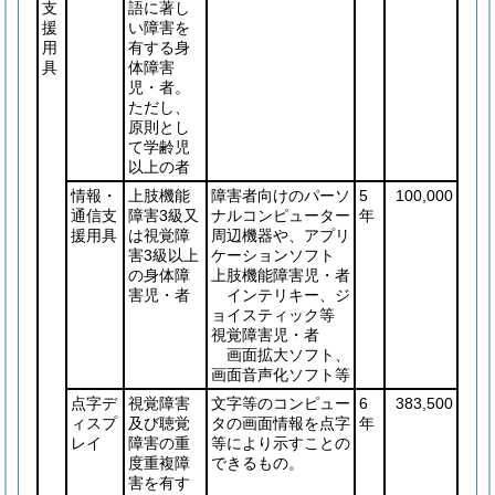
支
語に著し
援
い障害を
用
有する身
具
体障害
児・者。
ただし、
原則とし
て学齢児
以上の者
情報・
上肢機能
障害者向けのパーソ
5
100,000
通信支
障害3級又
ナルコンピューター
年
援用具
は視覚障
周辺機器や、アプリ
害3級以上
ケーションソフト
の身体障
上肢機能障害児・者
害児・者
インテリキー、ジ
ョイスティック等
視覚障害児・者
画面拡大ソフト、
画面音声化ソフト等
点字デ
視覚障害
文字等のコンピュー
6
383,500
ィスプ
及び聴覚
タの画面情報を点字
年
レイ
障害の重
等により示すことの
度重複障
できるもの。
害を有す