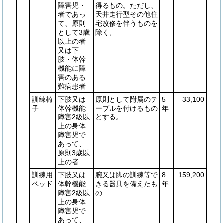
障害児・
得るもの。ただし、
者であっ
天井走行型その他住
て、原則
宅改修を伴うものを
として3歳
除く。
以上の者
又は下
肢・体幹
機能に障
害のある
難病患者
訓練椅
下肢又は
原則として附属のテ
5
33,100
子
体幹機能
ーブルを付けるもの
年
障害2級以
とする。
上の身体
障害児で
あって、
原則3歳以
上の者
訓練用
下肢又は
腕又は脚の訓練等で
8
159,200
ベッド
体幹機能
きる器具を備えたも
年
障害2級以
の
上の身体
障害児で
あって、