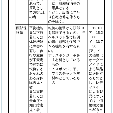
あって、
助、段差解消等の
原則とし
用具とする。
て3歳以上
ただし、設置に当た
の者
り住宅改修を伴うも
のを除く。
頭部保
平衡機能
転倒の衝撃から頭部
3
12,160
護帽
又は下肢
を保護できるもの。
年
ア：15,2
若しくは
ヘルメット型で転倒
00
体幹機能
の際に頭部を保護で
イ：36,7
に障害を
きる機能を有するも
50
有し、歩
の。
(ア、イ
行や立位
ア：スポンジ、革を
の価格は
が不安定
主材料としている
オーダー
で頻繁に
もの
メイドに
転倒する
イ：スポンジ、革、
よる製品
おそれの
プラスチックを主
に適用す
ある身体
材料としているも
るものと
障害児・
の
し、レデ
者
ィメイド
又は重度
による製
若しくは
品につい
最重度の
ては、価
知的障害
格欄の額
児・者
の80％の