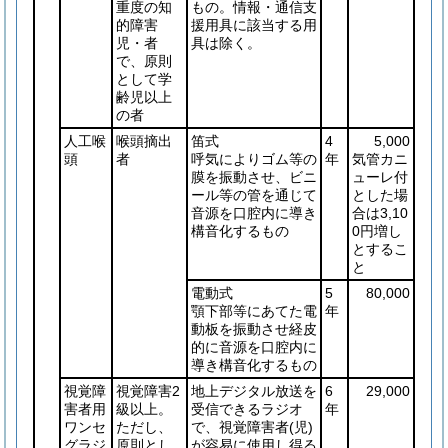
重度の知
もの。情報・通信支
的障害
援用具に該当する用
児・者
具は除く。
で、原則
として学
齢児以上
の者
人工喉
喉頭摘出
笛式
4
5,000
頭
者
呼気によりゴム等の
年
気管カニ
膜を振動させ、ビニ
ューレ付
ール等の管を通じて
とした場
音源を口腔内に導き
合は3,10
構音化するもの
0円増し
とするこ
と
電動式
5
80,000
顎下部等にあてた電
年
動板を振動させ経皮
的に音源を口腔内に
導き構音化するもの
視覚障
視覚障害2
地上デジタル放送を
6
29,000
害者用
級以上。
受信できるラジオ
年
ワンセ
ただし、
で、視覚障害者
(児)
グラジ
原則とし
が容易に使用し得る