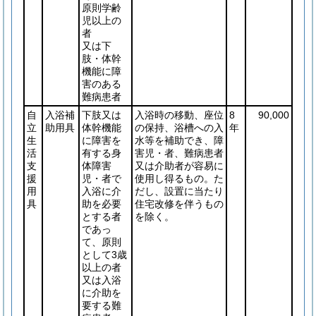
原則学齢
児以上の
者
又は下
肢・体幹
機能に障
害のある
難病患者
自
入浴補
下肢又は
入浴時の移動、座位
8
90,000
立
助用具
体幹機能
の保持、浴槽への入
年
生
に障害を
水等を補助でき、障
活
有する身
害児・者、難病患者
支
体障害
又は介助者が容易に
援
児・者で
使用し得るもの。た
用
入浴に介
だし、設置に当たり
具
助を必要
住宅改修を伴うもの
とする者
を除く。
であっ
て、原則
として3歳
以上の者
又は入浴
に介助を
要する難