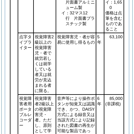
片面書アルミニ
イ：1,65
ューム製
0
イ：32マス12
価格は点
行 片面書プラ
筆を含む
スチック製
ものであ
ること
点字タ
視覚障害2
視覚障害児・者が容
5
63,100
イプラ
級以上の
易に使用し得るもの
年
イター
視覚障害
児・者で
就労若し
くは就学
している
者又は就
労が見込
まれる者
に限る。
視覚障
視覚障害
音声等により操作ボ
6
85,000
害者用
者2級以上
タンが知覚又は認識
年
(非課税)
ポータ
の視覚障
でき、かつ、DAISY
ブルレ
害児・
方式による録音又は
コーダ
者。ただ
当該方式により記録
ー
し、原則
された図書の再生が
として学
可能な製品であっ