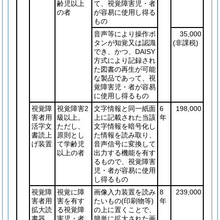
齢児以上
て、視覚障害児・者
の者
が容易に使用し得る
もの
音声等により操作ボ
35,000
タンが知覚又は認識
(非課税)
でき、かつ、DAISY
方式により記録され
た図書の再生が可能
な製品であって、視
覚障害児・者が容易
に使用し得るもの
視覚障
視覚障害2
文字情報と同一紙面
6
198,000
害者用
級以上。
上に記載された当該
年
活字文
ただし、
文字情報を暗号化し
書読上
原則とし
た情報を読み取り、
げ装置
て学齢児
音声信号に変換して
以上の者
出力する機能を有す
るもので、視覚障害
児・者が容易に使用
し得るもの
視覚障
視覚に障
画像入力装置を読み
8
239,000
害者用
害を有す
たいもの
(印刷物等)
年
拡大読
る視覚障
の上に置くことで、
書器
害児・者
簡単に拡大された画