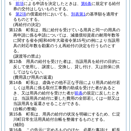
5
前項
による申請を決定したときは、
第6条
に規定する給付
券の交付はしないものとする。
6
第2項
の償還給付においても、
別表第1
の基準額を適用す
るものとする。
(再給付の決定)
第12条
町長は、既に給付を受けている用具と同一の用具の
再申請に係る申請については、減価償却資産の耐用年数等
に関する省令
(昭和40年大蔵省令第15号)
の例により当該用
具の対応年数を勘案のうえ再給付の決定を行うものとす
る。
(譲渡等の禁止)
第13条
用具の給付を受けた者は、当該用具を給付の目的に
反して使用し、譲渡し、交換し、貸し付け、又は担保に供
してはならない。
(費用及び用具の返還)
第14条
町長は、虚偽その他不正な手段により用具の給付若
しくは用具に係る取付工事費の助成を受けた者があると
き、又は用具の給付を受けた者が
前条
の規定に反したとき
は、当該用具の給付に要した費用の全部若しくは一部又は
当該用具を返還させることができる。
(台帳の整備)
第15条
町長は、用具の給付の状況を明確にするため、仁淀
川町日常生活用具給付台帳を整備するものとする。
(補則)
第16条
この告示に定めるもののほか、必要な事項は、町長