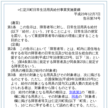
○仁淀川町日常生活用具給付事業実施要綱
平成23年12月7日
告示第74号
(趣旨)
第1条
この告示は、障害者等に対し、日常生活用具を給付
(以下「給付」という。)
することにより、日常生活の便宜
を図り、もって重度障害者等の福祉の増進に資することを
目的とする。
(定義)
第2条
この告示において「障害者等」とは、町内に居住地を
有する在宅の障害者の日常生活及び社会生活を総合的に支
援するための法律
(平成17年法律第123号。以下「法」とい
う。)
第4条第1項に規定する障害者及び同条第2項に規定す
る障害児をいう。
(用具の種目及び給付の対象者)
第3条
給付の対象となる用具及びその対象者は、次に掲げる
ものとする。
ただし、介護保険法
(平成9年法律第123号)
に
より、給付の対象となる用具の貸与又は購入費の支給を受
けられる者は、対象者から除くものとする。
(1)
給付の対象となる用具の種目は、
別表第1
の「種目」
欄に掲げる用具とし、その対象者は、
同表
の「対象者」
欄に掲げる障害者等又は仁淀川町長
(以下「町長」とい
う。)
がこれに準ずる者として認めた者とする。
ただし、