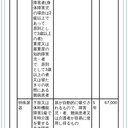
障害者
(身
体障害児
の場合は2
級以上で
あって、
原則とし
て3歳以上
の者)
重度又は
最重度の
知的障害
児・者
で、原則
として3歳
以上の者
又は寝た
きりの状
態にある
難病患者
特殊尿
下肢又は
尿が自動的に吸引さ
5
67,000
器
体幹機能
れるもので、障害
年
障害1級で
児・者、難病患者又
常時介護
は介護者が容易に使
を要する
用し得るもの