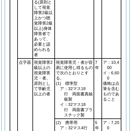
る
(原則と
して視覚
障害2級以
上かつ聴
覚障害2級
以上)
身体
障害者で
あって、
必要と認
められる
者
点字器
視覚障害2
視覚障害児・者が容
7
ア：10,4
級以上の
易に使用し得るもの
年
00
視覚障害
で次のとおりとす
イ：6,60
児・者。
る。
0
原則とし
(1)
標準型
価格は点
て学齢児
ア：32マス18
筆を含む
以上の者
行 両面書真鍮
ものであ
板製
ること
イ：32マス18
行 両面書プラ
スチック製
(2)
携帯用
5
ア：7,20
ア：32マス4行
年
0