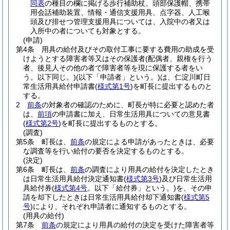
同表
の種目の欄に掲げる歩行補助杖、頭部保護帽、携帯
用会話補助装置、情報・通信支援用具、点字器、人工喉
頭及び排せつ管理支援用具については、入院中の者又は
入所中の者についても対象とする。
(申請)
第4条
用具の給付及びその取付工事に要する費用の助成を受
けようとする障害者等又はその保護者
(配偶者、親権を行う
者、後見人その他の者で障害者等を現に保護する者をい
う。以下同じ。)
(以下「申請者」という。)
は、仁淀川町日
常生活用具給付申請書
(
様式第1号
)
を町長に提出するものと
する。
2
前条
の対象者の確認のために、町長が特に必要と認めた者
は、
前項
の申請書に加え、日常生活用具についての意見書
(
様式第2号
)
を町長に提出するものとする。
(調査)
第5条
町長は、
前条
の規定による申請があったときは、必要
な調査等を行い給付の要否を決定するものとする。
(決定)
第6条
町長は、
前条
の調査により用具の給付を決定したとき
は日常生活用具給付決定通知書
(
様式第3号
)
及び日常生活用
具給付券
(
様式第4号
。以下「給付券」という。)
を、その申
請を却下したときは日常生活用具給付却下通知書
(
様式第5
号
)
により、それぞれ申請者に通知するものとする。
(用具の給付)
第7条
前条
の規定により用具の給付の決定を受けた障害者等