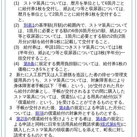
(1)
ストマ装具については、暦月を単位として6箇月ごと
に給付券1枚を交付し、紙おむつ等と収尿器については、
暦月を単位として2箇月ごとに給付券1枚を交付するこ
と。
(2)
別表1
の基準額
(月額)
の範囲内で、ストマ装具について
は、1箇月に必要とする額の6倍
(6箇月分)
の額、紙おむつ
等と収尿器については、1箇月に必要とする額の2倍
(2箇
月分)
の額を給付券1枚に記載して交付すること。
(3)
給付券は、申請1回につきストマ装具については1枚
(半年分)
、紙おむつ等と収尿器については3枚
(半年分)
一
括交付すること。
(4)
第8条
に規定する費用負担額については、給付券1枚の
価格につき5％とすること。
2
新たに人工肛門又は人工膀胱を造設した者の排せつ管理支
援用具のうち、ストマ装具については、対象障害名により
身体障害者手帳
(以下「手帳」という。)
が交付された月か
ら給付の対象とし、手帳が交付されるまでの間に購入した
ストマ装具については、償還払いによる用具の給付
(以下
「償還給付」という。)
を受けることができるものとする。
3
手帳が交付された後、
第4条
の規定による申請した月分に
ついては、
前項
の償還給付の対象外とするものとする。
4
第2項
の償還給付を受けようとする者は、
第4条
の規定に
よる申請と同時に日常生活用具給付費請求書
(
様式第6号
)
に
購入したストマ装具の領収書の写しを添えて、町長に対し
請求するものとする。