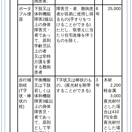
病患者。
ポータ
下肢又は
障害児・者、難病患
8
25,000
ブル便
体幹機能
者が容易に使用し得
年
器
障害2級以
るもの
(手すりをつ
上の身体
けることができる)
障害児・
ただし、取替えに当
者であっ
たり住宅改修を伴う
て、原則
ものを除く。
学齢児以
上の者
又は常時
介護を要
する難病
患者
歩行補
平衡機能
T字状又は棒状のも
3
木材
助杖
又は下肢
の。
(夜光材を附帯
年
2,200
(T字
若しくは
することができる)
軽金属
状・棒
体幹機能
3,000
状の
障害3級以
夜光材付
杖)
上の身体
とした場
障害児・
合は410
者であっ
円
(全面
て、原則
夜光材付
として学
とした場