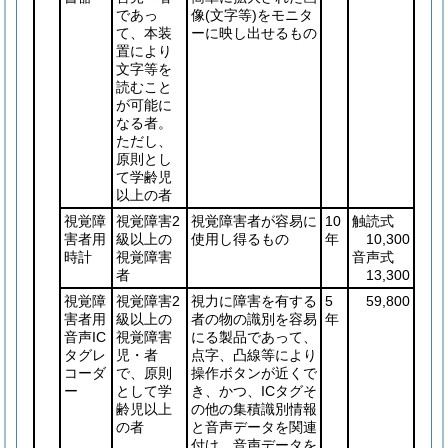
であっ
像
(文字等)
をモニタ
て、本装
ーに映し出せるもの
置により
文字等を
読むこと
が可能に
なる者。
ただし、
原則とし
て学齢児
以上の者
視覚障
視覚障害2
視覚障害者が容易に
10
触読式
害者用
級以上の
使用し得るもの
年
10,300
時計
視覚障害
音声式
者
13,300
視覚障
視覚障害2
視力に障害を有する
5
59,800
害者用
級以上の
者の物の識別を容易
年
音声IC
視覚障害
にる製品であって、
タグレ
児・者
点字、凸線等により
コーダ
で、原則
操作ボタンが近くで
ー
として学
き、かつ、ICタグそ
齢児以上
の他の集積識別情報
の者
と音声データを関連
付け、音声データを