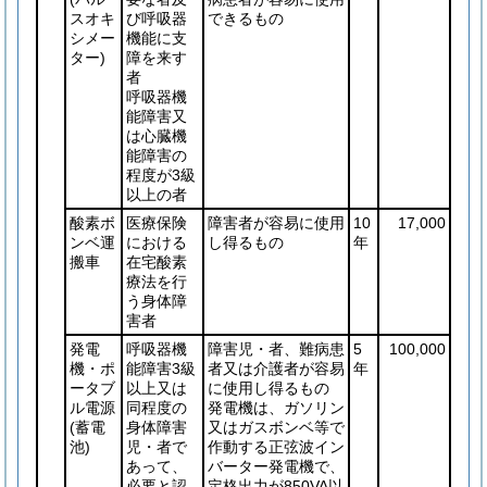
スオキ
び呼吸器
できるもの
シメー
機能に支
ター)
障を来す
者
呼吸器機
能障害又
は心臓機
能障害の
程度が3級
以上の者
酸素ボ
医療保険
障害者が容易に使用
10
17,000
ンベ運
における
し得るもの
年
搬車
在宅酸素
療法を行
う身体障
害者
発電
呼吸器機
障害児・者、難病患
5
100,000
機・ポ
能障害3級
者又は介護者が容易
年
ータブ
以上又は
に使用し得るもの
ル電源
同程度の
発電機は、ガソリン
(蓄電
身体障害
又はガスボンベ等で
池)
児・者で
作動する正弦波イン
あって、
バーター発電機で、
必要と認
定格出力が850VA以