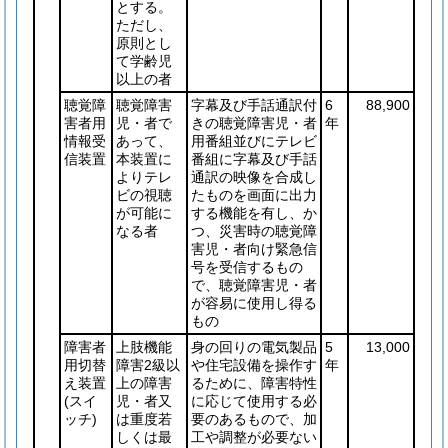
とする。
ただし、
原則とし
て学齢児
以上の者
聴覚障
聴覚障害
字幕及び手話通訳付
6
88,900
害者用
児・者で
きの聴覚障害児・者
年
情報受
あって、
用番組並びにテレビ
信装置
本装置に
番組に字幕及び手話
よりテレ
通訳の映像を合成し
ビの視聴
たものを画面に出力
が可能に
する機能を有し、か
なる者
つ、災害時の聴覚障
害児・者向け緊急信
号を受信するもの
で、聴覚障害児・者
が容易に使用し得る
もの
障害者
上肢機能
身の回りの電気製品
5
13,000
用切替
障害2級以
や住宅設備を操作す
年
え装置
上の障害
るために、障害特性
(スイ
児・者又
に応じて使用する必
ッチ)
は重度若
要のあるもので、加
しくは最
工や調整が必要ない