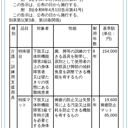
この告示は、公布の日から施行する。
附
則
(令和8年4月1日
告示第41号)
この告示は、公布の日から施行する。
別表第1
(第3条、第10条関係)
種
品目
対象者
性能
耐
基準額
別
用
(単位：
年
円)
数
介
特殊寝
下肢又は
腕、脚等の訓練ので
8
154,000
護
台
体幹機能
きる器具を附帯し、
年
・
障害2級以
原則として使用者の
訓
上の身体
頭部及び脚部の傾斜
練
障害者
角度を調整できる機
用
又は寝た
能を有するもの
支
きりの状
援
態にある
用
難病患者
具
特殊マ
下肢又は
褥瘡の防止又は失禁
5
19,600
ット
体幹機能
等による汚染又は損
年
褥瘡防止
障害1級で
耗を防止できる機能
マット
常時介護
を有するもの
85,000
を必要と
する身体