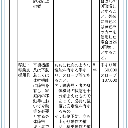
齢児以上
合は1,20
の者
0円)
増し
とするこ
と。外装
に白色又
は黄色ラ
ッカーを
使用した
場合は26
0円増し
とするこ
と。
移動・
平衡機能
おおむね次のような
8
手すり等
移乗支
又は下肢
性能を有する手す
年
60,000
援用具
若しくは
り、スロープ等であ
スロープ
体幹機能
ること。
187,000
に障害を
ア：障害児・者の身
有し、家
体機能の状態を十
庭内の移
分踏まえたもので
動等にお
あって、必要な強
いて介助
度と安定性を有す
等を必要
るもの
とする身
イ：転倒予防、立ち
体障害
上がり動作の補
児・者で
助、移乗動作の補