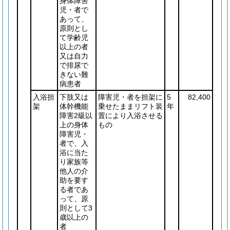
身体障害
児・者で
あって、
原則とし
て学齢児
以上の者
又は自力
で排尿で
きない難
病患者
入浴担
下肢又は
障害児・者を担架に
5
82,400
架
体幹機能
乗せたままリフト装
年
障害2級以
置により入浴させる
上の身体
もの
障害児・
者で、入
浴に当た
り家族等
他人の介
助を要す
る者であ
って、原
則として3
歳以上の
者