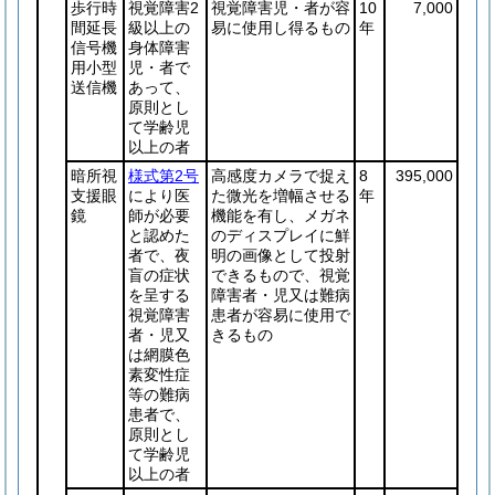
歩行時
視覚障害2
視覚障害児・者が容
10
7,000
間延長
級以上の
易に使用し得るもの
年
信号機
身体障害
用小型
児・者で
送信機
あって、
原則とし
て学齢児
以上の者
暗所視
様式第2号
高感度カメラで捉え
8
395,000
支援眼
により医
た微光を増幅させる
年
鏡
師が必要
機能を有し、メガネ
と認めた
のディスプレイに鮮
者で、夜
明の画像として投射
盲の症状
できるもので、視覚
を呈する
障害者・児又は難病
視覚障害
患者が容易に使用で
者・児又
きるもの
は網膜色
素変性症
等の難病
患者で、
原則とし
て学齢児
以上の者