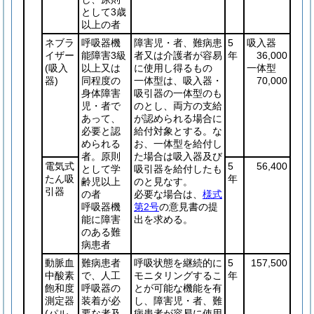
として3歳
以上の者
ネブラ
呼吸器機
障害児・者、難病患
5
吸入器
イザー
能障害3級
者又は介護者が容易
年
36,000
(吸入
以上又は
に使用し得るもの
一体型
器)
同程度の
一体型は、吸入器・
70,000
身体障害
吸引器の一体型のも
児・者で
のとし、両方の支給
あって、
が認められる場合に
必要と認
給付対象とする。な
められる
お、一体型を給付し
者。原則
た場合は吸入器及び
電気式
5
56,400
として学
吸引器を給付したも
たん吸
年
齢児以上
のと見なす。
引器
の者
必要な場合は、
様式
呼吸器機
第2号
の意見書の提
能に障害
出を求める。
のある難
病患者
動脈血
難病患者
呼吸状態を継続的に
5
157,500
中酸素
で、人工
モニタリングするこ
年
飽和度
呼吸器の
とが可能な機能を有
測定器
装着が必
し、障害児・者、難
(パル
要な者及
病患者が容易に使用