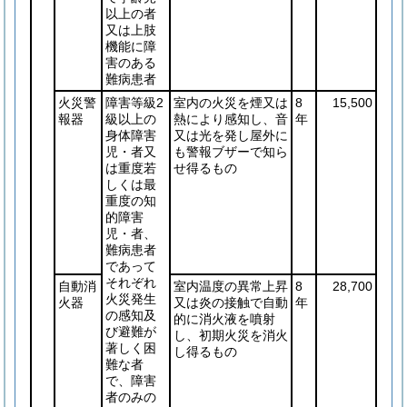
以上の者
又は上肢
機能に障
害のある
難病患者
火災警
障害等級2
室内の火災を煙又は
8
15,500
報器
級以上の
熱により感知し、音
年
身体障害
又は光を発し屋外に
児・者又
も警報ブザーで知ら
は重度若
せ得るもの
しくは最
重度の知
的障害
児・者、
難病患者
であって
それぞれ
自動消
室内温度の異常上昇
8
28,700
火災発生
火器
又は炎の接触で自動
年
の感知及
的に消火液を噴射
び避難が
し、初期火災を消火
著しく困
し得るもの
難な者
で、障害
者のみの