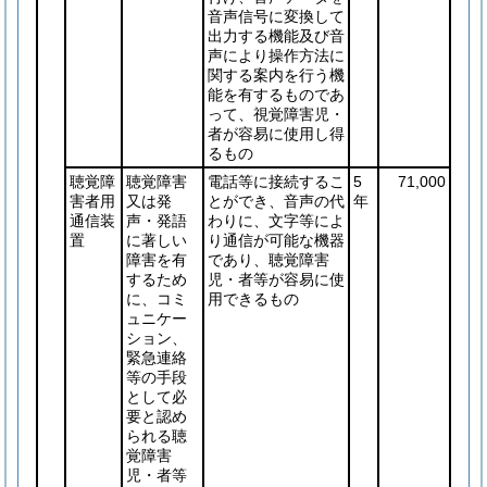
音声信号に変換して
出力する機能及び音
声により操作方法に
関する案内を行う機
能を有するものであ
って、視覚障害児・
者が容易に使用し得
るもの
聴覚障
聴覚障害
電話等に接続するこ
5
71,000
害者用
又は発
とができ、音声の代
年
通信装
声・発語
わりに、文字等によ
置
に著しい
り通信が可能な機器
障害を有
であり、聴覚障害
するため
児・者等が容易に使
に、コミ
用できるもの
ュニケー
ション、
緊急連絡
等の手段
として必
要と認め
られる聴
覚障害
児・者等