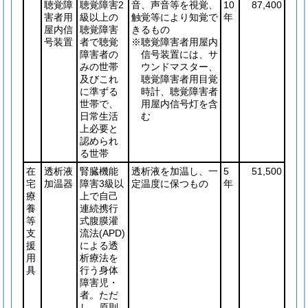
聴覚障
聴覚障害2
音、声音等を視覚、
10
87,400
害者用
級以上の
触覚等により知覚で
年
屋内信
聴覚障害
きるもの
号装置
者で聴覚
※聴覚障害者用屋内
障害者の
信号装置には、サ
みの世帯
ウンドマスター、
及びこれ
聴覚障害者用目覚
に準ずる
時計、聴覚障害者
世帯で、
用屋内信号灯を含
日常生活
む
上必要と
認められ
る世帯
在
透析液
腎臓機能
透析液を加温し、一
5
51,500
宅
加温器
障害3級以
定温度に保つもの
年
療
上で自己
養
連続携行
等
式腹膜灌
支
流法
(APD)
援
による透
用
析療法を
具
行う身体
障害児・
者。ただ
し、原則