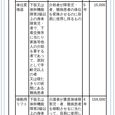
体位変
下肢又は
介助者が障害児・
5
15,000
換器
体幹機能
者、難病患者の体位
年
障害2級以
を変換させるのに容
上の身体
易に使用し得るもの
障害児・
者で、下
着交換等
に当たり
家族等他
人の介助
を要する
者であっ
て、原則
として学
齢児以上
の者
又は寝た
きりの状
態にある
難病患者
移動用
下肢又は
介護者が重度身体障
4
159,000
リフト
体幹機能
害児・者、難病患者
年
障害2級以
を移動させるに当た
上の身体
って、容易に使用し