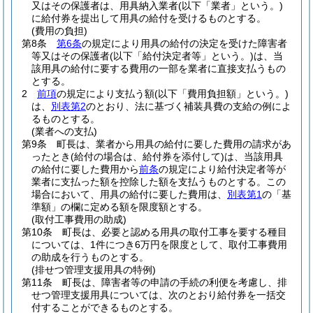
又はその保護者は、用具納入業者
(以下「業者」という。)
に給付券を提出して用具の給付を受けるものとする。
(費用の負担)
第8条
第6条
の規定により用具の給付の決定を受けた障害者
等又はその保護者
(以下「給付決定者等」という。)
は、当
該用具の給付に要する費用の一部を業者に直接支払うもの
とする。
2
前項
の規定により支払う額
(以下「費用負担額」という。)
は、
別表第2
のとおり、法に基づく補装具費の支給の例によ
るものとする。
(業者への支払)
第9条
町長は、業者から用具の給付に要した費用の請求があ
ったとき
(給付の場合は、給付券を添付して)
は、当該用具
の給付に要した費用から
前条
の規定により給付決定者等が
業者に支払った額を控除した額を支払うものとする。
この
場合において、用具の給付に要した費用は、
別表第1
の「基
準額」の欄に定める額を限度額とする。
(取付工事費用の助成)
第10条
町長は、必要と認める用具の取付工事を要する種目
については、1件につき6万円を限度として、取付工事費用
の助成を行うものとする。
(排せつ管理支援用具の特例)
第11条
町長は、障害者等の申請の手続の利便を考慮し、排
せつ管理支援用具については、次のとおり給付券を一括交
付することができるものとする。