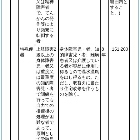
又は精神
範囲内と
障害者
するこ
で、てん
と。)
かんの発
作等によ
り頻繁に
転倒する
者
特殊便
上肢障害2
身体障害児・者、知
8
151,200
器
級以上の
的障害児・者、難病
年
身体障害
患者又は介護してい
児・者又
る者が容易に使用し
は重度又
得るもので温水温風
は最重度
を出し得るもの。た
の知的障
だし、取替えに当た
害児・者
り住宅改修を伴うも
で訓練を
のを除く。
行っても
自力での
排便後の
処理が困
難な者で
あって、
原則とし
て学齢児