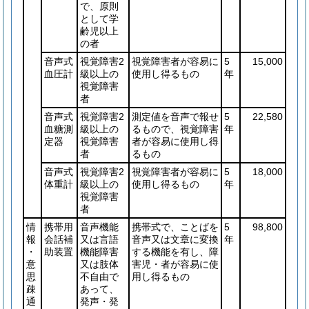
で、原則
として学
齢児以上
の者
音声式
視覚障害2
視覚障害者が容易に
5
15,000
血圧計
級以上の
使用し得るもの
年
視覚障害
者
音声式
視覚障害2
測定値を音声で報せ
5
22,580
血糖測
級以上の
るもので、視覚障害
年
定器
視覚障害
者が容易に使用し得
者
るもの
音声式
視覚障害2
視覚障害者が容易に
5
18,000
体重計
級以上の
使用し得るもの
年
視覚障害
者
情
携帯用
音声機能
携帯式で、ことばを
5
98,800
報
会話補
又は言語
音声又は文章に変換
年
・
助装置
機能障害
する機能を有し、障
意
又は肢体
害児・者が容易に使
思
不自由で
用し得るもの
疎
あって、
通
発声・発