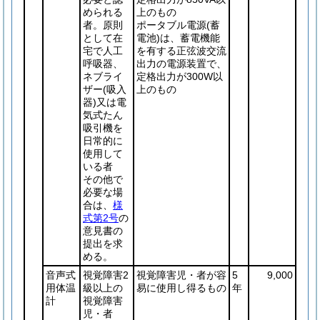
められる
上のもの
者。原則
ポータブル電源
(蓄
として在
電池)
は、蓄電機能
宅で人工
を有する正弦波交流
呼吸器、
出力の電源装置で、
ネブライ
定格出力が300W以
ザー
(吸入
上のもの
器)
又は電
気式たん
吸引機を
日常的に
使用して
いる者
その他で
必要な場
合は、
様
式第2号
の
意見書の
提出を求
める。
音声式
視覚障害2
視覚障害児・者が容
5
9,000
用体温
級以上の
易に使用し得るもの
年
計
視覚障害
児・者