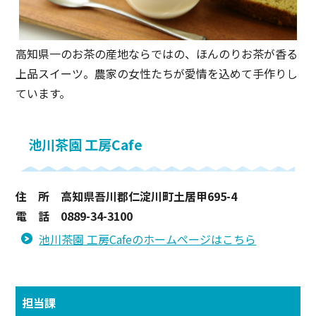
高知県一のお茶の産地ならではの、ほんのりお茶が香る
上品スイーツ。農家の女性たちが愛情を込めて手作りし
ています。
池川茶園 工房Cafe
住 所 高知県吾川郡仁淀川町土居甲695-4
電 話 0889-34-3100
池川茶園 工房Cafeのホームページはこちら
担当課