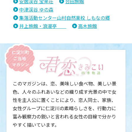
安居渓谷 宝来荘
合田旅館
中津渓谷 ゆの森
集落活動センター山村自然楽校 しもなの郷
井上旅館・浪漫亭
高木旅館
このマガジンは、恋、美味しい食べ物、美しい景
色、人々のふれあいなどの織り成す光景の中で女
性を主人公に置くことにより、恋人同士、家族、
女性グループに仁淀川の素晴らしさを、行動力に
富み観察力の鋭いと言われる女性の目線で分かり
やすく描いています。