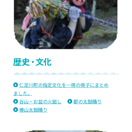
仁淀川町の指定文化を一冊の冊子にまとめ
ました。
谷山・お盆の火廻し
都の太鼓踊り
椿山太鼓踊り