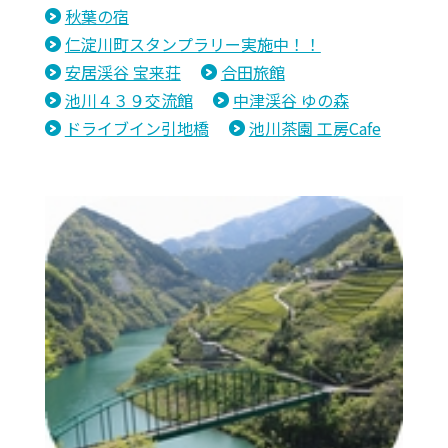
秋葉の宿
仁淀川町スタンプラリー実施中！！
安居渓谷 宝来荘
合田旅館
池川４３９交流館
中津渓谷 ゆの森
ドライブイン引地橋
池川茶園 工房Cafe