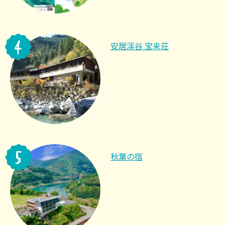
安居渓谷 宝来荘
秋葉の宿