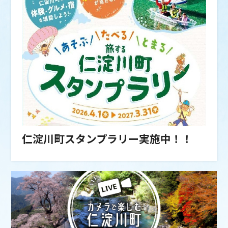
景観行政団体への移行について
2024/01/19
秋葉まつり
2023/08/02
第５９回高知県茶品評会が開催されました（土佐
茶振興協議会主催）
2023/03/06
仁淀川町ふれあい公園キャンプ場の利用について
仁淀川町スタンプラリー実施中！！
2022/09/06
竹細工芸品
2020/07/03
LOGet!CARD(ロゲットカード)配布中です
2017/04/03