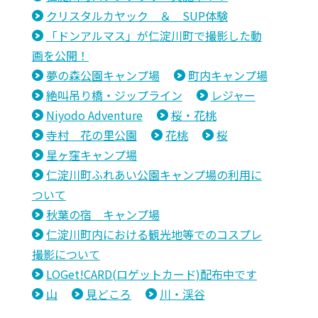
クリスタルカヤック ＆ SUP体験
「ドンアルマス」が仁淀川町で撮影した動
画を公開！
夢の森公園キャンプ場
町内キャンプ場
絶叫吊り橋・ジップライン
レジャー
Niyodo Adventure
桜・花桃
寺村 花の里公園
花桃
桜
星ヶ窪キャンプ場
仁淀川町ふれあい公園キャンプ場の利用に
ついて
秋葉の宿 キャンプ場
仁淀川町内における観光地等でのコスプレ
撮影について
LOGet!CARD(ロゲットカード)配布中です
山
見どころ
川・渓谷