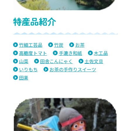
竹細工芸品
竹炭
お茶
高糖度トマト
手漉き和紙
木工品
山菜
田舎こんにゃく
土佐文旦
いりもち
お茶の手作りスイーツ
田楽