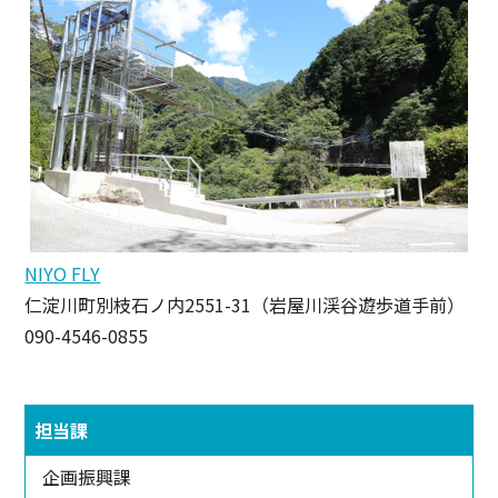
NIYO FLY
仁淀川町別枝石ノ内2551-31（岩屋川渓谷遊歩道手前）
090-4546-0855
担当課
企画振興課