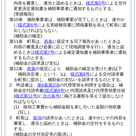
内容を審査し、適当と認めるときは、
様式第5号
による交付
変更決定通知書を補助事業者に通知するものとする。
(実績報告)
第10条
補助事業者は、補助事業が完了したときは、速やか
に
様式第6号
による実績報告書に関係書類を添えて町長に提
出しなければならない。
(補助金の確定)
第11条
町長は、
前条
に規定する完了報告があったときは、
内容の審査及び必要に応じて現地調査等を行い、適当と認
めるときは
様式第7号
による確定通知書を補助事業者に通知
するものとする。
(補助金の請求及び支払)
第12条
前条
の規定により、補助金の確定を受けた者
(以下
「補助決定者」という。)
は、
様式第8号
による交付請求書
を町長に提出し、補助金の支払いを請求するものとする。
2
申請者は、
第6条第2項
の代理受領を利用する場合は、補
助金交付請求書
(
様式第8号
)
と代理請求及び代理受領委任状
(
様式第11号
)
に
次の各号
に掲げる書類を添えて提出しなけ
ればならない。
(1)
除却工事費から補助金額を差し引いた金額の領収書
(写し)
3
町長は、
前項
の請求があったときは、速やかにその内容を
審査し、適当と認めたときは、補助金の交付をするものと
する。
(補助金の交付決定等の取消し)