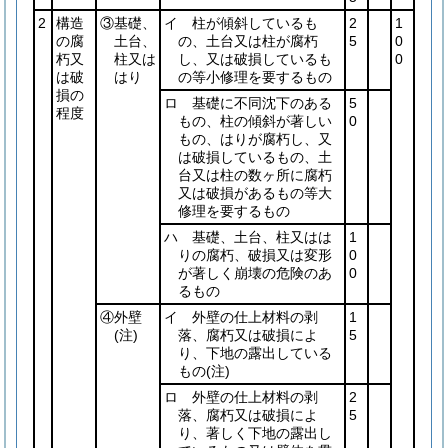
2
構造
③基礎、
イ 柱が傾斜しているも
2
1
の腐
土台、
の、土台又は柱が腐朽
5
0
朽又
柱又は
し、又は破損しているも
0
は破
はり
の等小修理を要するもの
損の
ロ 基礎に不同沈下のある
5
程度
もの、柱の傾斜が著しい
0
もの、はりが腐朽し、又
は破損しているもの、土
台又は柱の数ヶ所に腐朽
又は破損があるもの等大
修理を要するもの
ハ 基礎、土台、柱又はは
1
りの腐朽、破損又は変形
0
が著しく崩壊の危険のあ
0
るもの
④外壁
イ 外壁の仕上材料の剥
1
(注)
落、腐朽又は破損によ
5
り、下地の露出している
もの
(注)
ロ 外壁の仕上材料の剥
2
落、腐朽又は破損によ
5
り、著しく下地の露出し