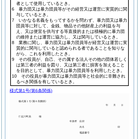
者として使用しているとき。
6 暴力団又は暴力団員等がその経営又は運営に実質的に関
与しているとき。
7 いかなる名義をもってするかを問わず、暴力団又は暴力
団員等に対して、金銭、物品その他財産上の利益を与
え、又は便宜を供与する等直接的または積極的に暴力団
の維持または運営に協力し、又は関与しているとき。
8 業務に関し、暴力団又は暴力団員等が経営又は運営に実
質的に関与していると認められる者であることを知りな
がら、これを利用したとき。
9 その役員が、自己、その属する法人その他の団体若しく
は第三者の利益を図り、又は第三者に損害を加えること
を目的として、暴力団又は暴力団員等を利用したとき。
10 その役員が暴力団又は暴力団員等と社会的に非難され
るべき関係を有しているとき。
様式第1号
(第6条関係)