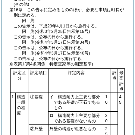
(その他)
第16条
この告示に定めるもののほか、必要な事項は町長が
別に定める。
附
則
この告示は、平成29年4月1日から施行する。
附
則
(令和3年2月25日
告示第15号)
この告示は、公布の日から施行する。
附
則
(令和4年3月17日
告示第34号)
この告示は、公布の日から施行する。
附
則
(令和4年3月17日
告示第40号)
この告示は、公布の日から施行する。
別表第1
(第4条関係 特定空家等の測定基準)
評定区
評定項目
評定内容
評
最
分
点
高
評
点
1
構造
①基礎
イ 構造耐力上主要な部分
1
4
一般
である基礎が玉石である
0
5
の程
もの
度
ロ 構造耐力上主要な部分
2
である基礎がないもの
0
②外壁
外壁の構造が粗悪なもの
2
5