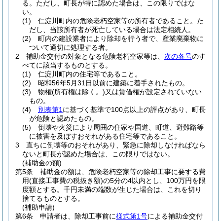
る。
ただし、町長が特に認めた場合は、この限りではな
い。
(1)
仁淀川町内の危険老朽空家等の所有者であること。
た
だし、当該所有者が死亡している場合は法定相続人。
(2)
町内の建設業者により除却を行う者で、産業廃棄物に
ついて適切に処理する者。
2
補助金交付の対象となる危険老朽空家等は、
次の各号
のす
べてに該当するものとする。
(1)
仁淀川町内の住宅等であること。
(2)
昭和56年5月31日以前に建築に着手されたもの。
(3)
物権
(所有権は除く。)
又は賃借権が設定されていない
もの。
(4)
別表第1
に基づく基準で100点以上の評点があり、町長
が危険と認めたもの。
(5)
倒壊や火災により周囲の住家や国道、町道、避難路等
に被害を及ぼすおそれがある住宅等であること。
3
直ちに倒壊等のおそれがあり、緊急に除却しなければなら
ないと町長が認めた場合は、この限りではない。
(補助金の額)
第5条
補助金の額は、危険老朽空家等の除却工事に要する費
用
(直接工事費の税抜き額)
の5分の4以内とし、100万円を限
度額とする。
千円未満の端数が生じた場合は、これを切り
捨てるものとする。
(補助申請)
第6条
申請者は、除却工事前に
様式第1号
による補助金交付