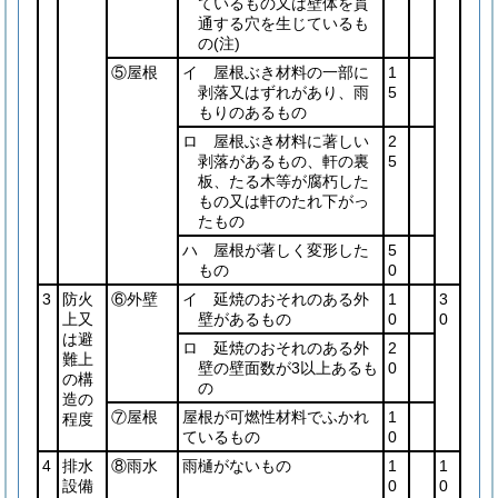
ているもの又は壁体を貫
通する穴を生じているも
の
(注)
⑤屋根
イ 屋根ぶき材料の一部に
1
剥落又はずれがあり、雨
5
もりのあるもの
ロ 屋根ぶき材料に著しい
2
剥落があるもの、軒の裏
5
板、たる木等が腐朽した
もの又は軒のたれ下がっ
たもの
ハ 屋根が著しく変形した
5
もの
0
3
防火
⑥外壁
イ 延焼のおそれのある外
1
3
上又
壁があるもの
0
0
は避
ロ 延焼のおそれのある外
2
難上
壁の壁面数が3以上あるも
0
の構
の
造の
⑦屋根
屋根が可燃性材料でふかれ
1
程度
ているもの
0
4
排水
⑧雨水
雨樋がないもの
1
1
設備
0
0