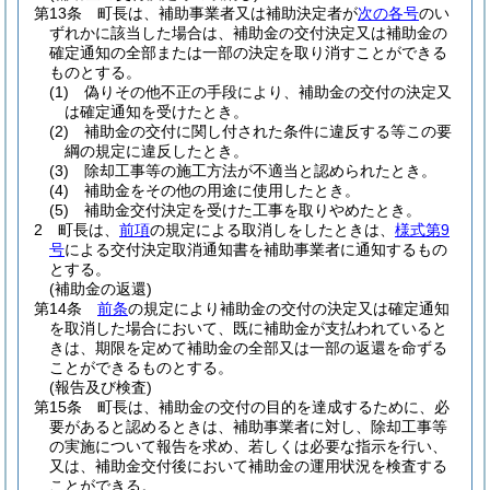
第13条
町長は、補助事業者又は補助決定者が
次の各号
のい
ずれかに該当した場合は、補助金の交付決定又は補助金の
確定通知の全部または一部の決定を取り消すことができる
ものとする。
(1)
偽りその他不正の手段により、補助金の交付の決定又
は確定通知を受けたとき。
(2)
補助金の交付に関し付された条件に違反する等この要
綱の規定に違反したとき。
(3)
除却工事等の施工方法が不適当と認められたとき。
(4)
補助金をその他の用途に使用したとき。
(5)
補助金交付決定を受けた工事を取りやめたとき。
2
町長は、
前項
の規定による取消しをしたときは、
様式第9
号
による交付決定取消通知書を補助事業者に通知するもの
とする。
(補助金の返還)
第14条
前条
の規定により補助金の交付の決定又は確定通知
を取消した場合において、既に補助金が支払われていると
きは、期限を定めて補助金の全部又は一部の返還を命ずる
ことができるものとする。
(報告及び検査)
第15条
町長は、補助金の交付の目的を達成するために、必
要があると認めるときは、補助事業者に対し、除却工事等
の実施について報告を求め、若しくは必要な指示を行い、
又は、補助金交付後において補助金の運用状況を検査する
ことができる。