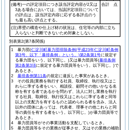
(備考)
一の評定項目につき該当評定内容が2又は
合計 点
3ある場合においては、当該評定項目について
の評点は、該当評定内容に応ずる各評点のう
ち最も高い評点とする。
(注)
界壁の構造や仕上げ材の状況は、住宅等の内部に立ち
入らないと判断できないため対象としない。
別表第2
(第7条関係)
1 暴力団
(
仁淀川町暴力団排除条例
(平成23年仁淀川町条例
第3号。以下「暴排条例」という。)
第2条第1号
に規定す
る暴力団をいう。以下同じ。)
又は暴力団員等
(
暴排条例
第2条第3項
に規定する暴力団員等をいう。以下同じ。)
で
あるとき。
2
暴排条例第11条
の規定に違反した事実があるとき。
3 その役員
(業務を執行する社員、取締役、執行役又はこ
れらに準ずる者をいい、相談役、顧問その他いかなる名
称を有する者であるかを問わず、法人に対し業務を執行
する社員、取締役、執行役又はこれらに準ずる者と同等
以上の支配力を有するものと認められる者を含み、法人
以外の団体にあっては、代表者、理事その他これらと同
等の責任を有する者をいう。以下同じ。)
が暴力団員等で
あるとき。
4 暴力団員等がその事業活動を支配しているとき。
5 暴力団員等をその業務が従事させ、又はその業務の補助