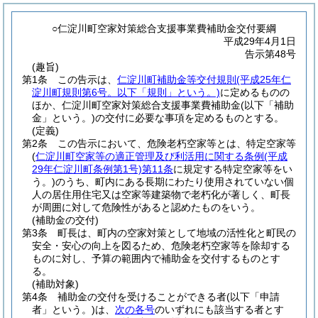
○仁淀川町空家対策総合支援事業費補助金交付要綱
平成29年4月1日
告示第48号
(趣旨)
第1条
この告示は、
仁淀川町補助金等交付規則
(平成25年仁
淀川町規則第6号。以下「規則」という。)
に定めるものの
ほか、仁淀川町空家対策総合支援事業費補助金
(以下「補助
金」という。)
の交付に必要な事項を定めるものとする。
(定義)
第2条
この告示において、危険老朽空家等とは、特定空家等
(
仁淀川町空家等の適正管理及び利活用に関する条例
(平成
29年仁淀川町条例第1号)
第11条
に規定する特定空家等をい
う。)
のうち、町内にある長期にわたり使用されていない個
人の居住用住宅又は空家等建築物で老朽化が著しく、町長
が周囲に対して危険性があると認めたものをいう。
(補助金の交付)
第3条
町長は、町内の空家対策として地域の活性化と町民の
安全・安心の向上を図るため、危険老朽空家等を除却する
ものに対し、予算の範囲内で補助金を交付するものとす
る。
(補助対象)
第4条
補助金の交付を受けることができる者
(以下「申請
者」という。)
は、
次の各号
のいずれにも該当する者とす