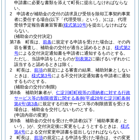
申請書に必要な書類を添えて町長に提出しなければならな
い。
2
申請者が補助金の交付の請求及び受領を除却工事契約事業
者に委任する場合
(以下「代理受領」という。)
には、代理
受領予定報告書兼宣誓書
(
様式第10号
)
を提出しなければな
らない。
(補助金の交付決定)
第7条
町長は、
前条
に規定する申請を受けた場合は、その内
容を審査し、補助金の交付が適当と認めるときは、
様式第2
号
による交付決定通知書を申請者に通知するものとする。
ただし、当該申請をしたものが
別表第2
に揚げるいずれかに
該当すると認めるときは除く。
2
町長は、
前項
の規定による審査の結果、補助対象としない
ときは、
様式第3号
による不交付決定通知書を申請者に通知
するものとする。
(補助金の交付の制限)
第8条
補助対象者が、
仁淀川町町税等の滞納者に対する行政
サービス等の制限措置に関する条例
(平成28年仁淀川町条例
第4号)
第3条
に規定する行政サービス等の制限措置を受ける
場合は、補助金を交付しないものとする。
(申請内容の変更)
第9条
補助金の交付を受けた申請者
(以下「補助事業者」と
いう。)
が、交付決定後に変更をしようとするときは、
様式
第4号
による交付変更申請書を提出しなければならない。
2
町長は、
前項
の規定による申請を受けた場合は、その変更