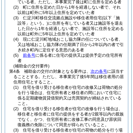
ている者。ただし、本事業完了後は町に住所を定める者
(2)
町に住所を定めた日から1年を経過しない者で、それ
以前は町外に5年以上住所を定めていた者
(3)
仁淀川町移住交流拠点施設や移住者用住宅
(以下「施
設等」という。)
に住所を有している者又は施設等を退去
した日から1年を経過しない者で、施設等に住所を定める
以前は町外に5年以上住所を定めていた者
(4)
現に仁淀川町地域おこし協力隊の任についている者、
又は地域おこし協力隊の任期満了日から2年以内の者で引
き続き町内に定住する意思のある者
(5)
前各号
に係る者に住宅の提供又は提供予定の住宅所有
者
(補助金の交付要件)
第4条
補助金の交付の対象となる要件は、
次の各号
に該当す
ることとする。
ただし、本事業完了後5年間は移住者用の居
住用住宅とすること。
(1)
住宅を借り受ける移住者が住宅の改修又は荷物の処分
を行う場合は、住宅所有者と移住者の間において住宅に
係る定期建物賃貸借契約又は売買契約が締結されている
こと。
(2)
住宅を借り受ける移住者が住宅の改修を行う場合は、
移住者と移住者に住宅の提供をする者が2親等以内の親族
でなく、かつ、住宅所有者に改修工事の同意及び原状回
復義務の免除について同意が得られていること。
(3)
住宅を借り受ける移住者が住宅の荷物の処分を行う場