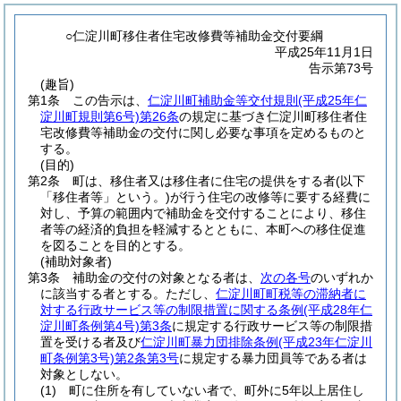
○仁淀川町移住者住宅改修費等補助金交付要綱
平成25年11月1日
告示第73号
(趣旨)
第1条
この告示は、
仁淀川町補助金等交付規則
(平成25年仁
淀川町規則第6号)
第26条
の規定に基づき仁淀川町移住者住
宅改修費等補助金の交付に関し必要な事項を定めるものと
する。
(目的)
第2条
町は、移住者又は移住者に住宅の提供をする者
(以下
「移住者等」という。)
が行う住宅の改修等に要する経費に
対し、予算の範囲内で補助金を交付することにより、移住
者等の経済的負担を軽減するとともに、本町への移住促進
を図ることを目的とする。
(補助対象者)
第3条
補助金の交付の対象となる者は、
次の各号
のいずれか
に該当する者とする。
ただし、
仁淀川町町税等の滞納者に
対する行政サービス等の制限措置に関する条例
(平成28年仁
淀川町条例第4号)
第3条
に規定する行政サービス等の制限措
置を受ける者及び
仁淀川町暴力団排除条例
(平成23年仁淀川
町条例第3号)
第2条第3号
に規定する暴力団員等である者は
対象としない。
(1)
町に住所を有していない者で、町外に5年以上居住し