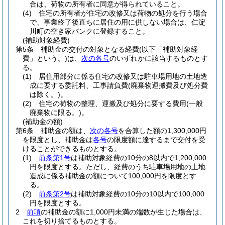
合は、荷物の所有者に同意が得られていること。
(4)
住宅の所有者が住宅の改修又は荷物の処分を行う場合
で、事業終了後直ちに居住の用に供しない場合は、仁淀
川町の空き家バンクに登録すること。
(補助対象経費)
第5条
補助金の交付の対象となる経費
(以下「補助対象経
費」という。)
は、
次の各号
のいずれかに該当するものとす
る。
(1)
居住用部分に係る住宅の改修又は駐車場用地の土地造
成に要する委託料、工事請負費
(廃棄物運搬費及び処分費
は除く。)
。
(2)
住宅の荷物の整理、運搬及び処分に要する費用
(一般
廃棄物に限る。)
。
(補助金の額)
第6条
補助金の額は、
次の各号
を合算した額の1,300,000円
を限度とし、補助金は
各号
の限度額に達するまで交付を受
けることができるものとする。
(1)
前条第1号
は補助対象経費の10分の8以内で1,200,000
円を限度とする。
ただし、経費のうち駐車場用地の土地
造成に係る補助金の額について100,000円を限度とす
る。
(2)
前条第2号
は補助対象経費の10分の10以内で100,000
円を限度とする。
2
前項
の補助金の額に1,000円未満の端数が生じた場合は、
これを切り捨てるものとする。