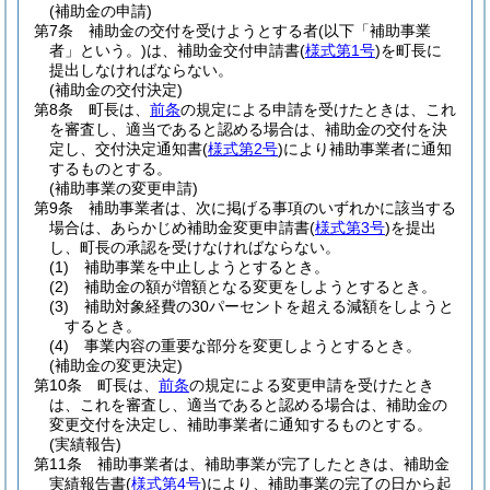
(補助金の申請)
第7条
補助金の交付を受けようとする者
(以下「補助事業
者」という。)
は、補助金交付申請書
(
様式第1号
)
を町長に
提出しなければならない。
(補助金の交付決定)
第8条
町長は、
前条
の規定による申請を受けたときは、これ
を審査し、適当であると認める場合は、補助金の交付を決
定し、交付決定通知書
(
様式第2号
)
により補助事業者に通知
するものとする。
(補助事業の変更申請)
第9条
補助事業者は、次に掲げる事項のいずれかに該当する
場合は、あらかじめ補助金変更申請書
(
様式第3号
)
を提出
し、町長の承認を受けなければならない。
(1)
補助事業を中止しようとするとき。
(2)
補助金の額が増額となる変更をしようとするとき。
(3)
補助対象経費の30パーセントを超える減額をしようと
するとき。
(4)
事業内容の重要な部分を変更しようとするとき。
(補助金の変更決定)
第10条
町長は、
前条
の規定による変更申請を受けたとき
は、これを審査し、適当であると認める場合は、補助金の
変更交付を決定し、補助事業者に通知するものとする。
(実績報告)
第11条
補助事業者は、補助事業が完了したときは、補助金
実績報告書
(
様式第4号
)
により、補助事業の完了の日から起