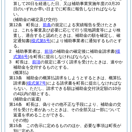
算して20日を経過した日、又は補助事業実施年度の3月20
日のいずれか早い日までに町長に報告しなければならな
い。
(補助金の確定及び交付)
第12条
町長は、
前条
の規定による実績報告を受けたとき
は、これを審査及び必要に応じて行う現地調査等により検
査し、適合すると認めたときは、補助金の額を確定し、確
定通知書
(
様式第5号
)
により補助事業者に通知するものとす
る。
2
補助事業者は、
前項
の補助金の確定後に補助金請求書
(
様
式第6号
)
を町長に提出しなければならない。
3
町長は、
前項
の規定に基づく請求を受けたときは、速やか
補助金を交付するものとする。
(概算払)
第13条
補助金の概算払請求をしようとするときは、概算払
請求書
(
様式第7号
)
による請求書を町長に提出しなければな
らない。
ただし、請求できる額は補助金交付決定額の10分
の4以内の額とする。
(補助金の返還)
第14条
町長は、偽りその他不正な手段により、補助金の交
付を受けた者があったときは、その全部又は一部について
返還を求めることができる。
(その他)
第15条
この告示に定めるもののほか、必要な事項は町長が
別に定める。