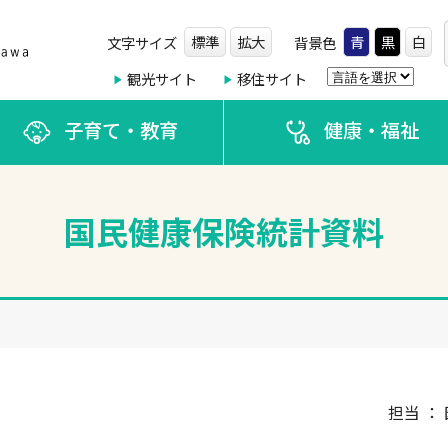
標準
拡大
青
黒
白
文字サイズ
背景色
観光サイト
移住サイト
子育て・教育
健康・福祉
国民健康保険統計資料
担当 ： 