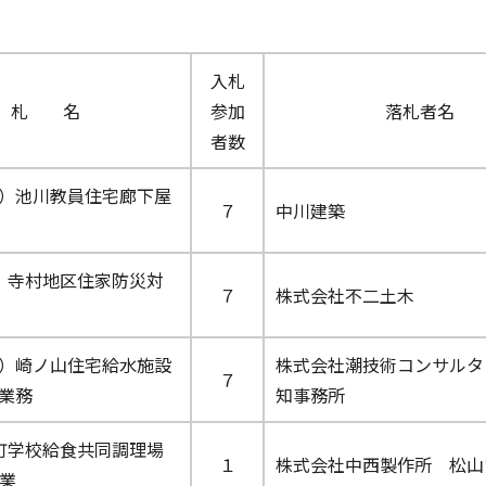
入札
 札 名
参加
落札者名
者数
）池川教員住宅廊下屋
７
中川建築
）寺村地区住家防災対
７
株式会社不二土木
）崎ノ山住宅給水施設
株式会社潮技術コンサルタ
７
業務
知事務所
町学校給食共同調理場
１
株式会社中西製作所 松山
事業