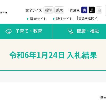
標準
拡大
青
黒
白
文字サイズ
背景色
観光サイト
移住サイト
子育て・教育
健康・福祉
令和6年1月24日 入札結果
担当