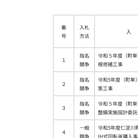
番
入札
入
号
方法
指名
令和５年度（町単
１
競争
根修繕工事
指名
令和5年度（町単
２
競争
策工事
指名
令和５年度（町単
３
競争
整備実施設計委託
一般
令和5年度仁淀川
４
競争
IH式回転釜購入