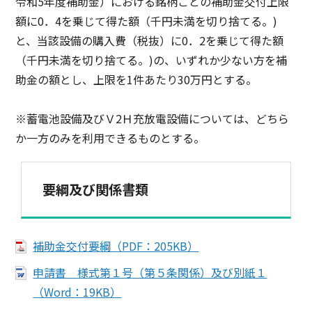
令和5年度補助金）における銘柄ごとの補助金交付上限
額に0．4を乗じて得た額（千円未満を切り捨てる。)
と、当該設備の購入費（税抜）に0．2を乗じて得た額
（千円未満を切り捨てる。)の、いずれか少ない方を補
助金の額とし、上限を1件あたり30万円とする。
※蓄電池設備及びＶ2Ｈ充放電設備については、どちら
か一方のみを利用できるものとする。
要綱及び関係書類
補助金交付要綱（PDF：205KB）
申請書 様式第１号（第５条関係）及び別紙１
（Word：19KB）