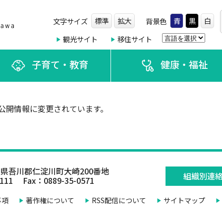
標準
拡大
青
黒
白
文字サイズ
背景色
観光サイト
移住サイト
子育て・教育
健康・福祉
公開情報に変更されています。
県吾川郡仁淀川町大崎200番地
組織別連
0111 Fax：0889-35-0571
事項
著作権について
RSS配信について
サイトマップ