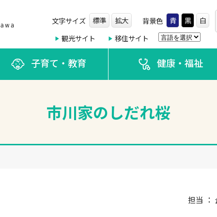
標準
拡大
青
黒
白
文字サイズ
背景色
観光サイト
移住サイト
子育て・教育
健康・福祉
市川家のしだれ桜
担当 ： 