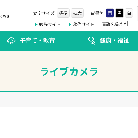
標準
拡大
青
黒
白
文字サイズ
背景色
観光サイト
移住サイト
子育て・教育
健康・福祉
ライブカメラ