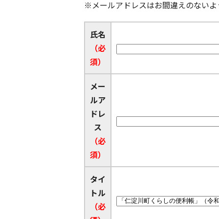
※メールアドレスはお間違えのないよ
氏名
（必
須）
メー
ルア
ドレ
ス
（必
須）
タイ
トル
（必