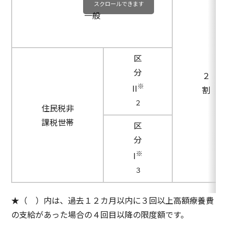
スクロールできます
一般
区
分
２
※
II
割
２
住民税非
課税世帯
区
分
※
I
３
★（ ）内は、過去１２カ月以内に３回以上高額療養費
の支給があった場合の４回目以降の限度額です。