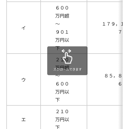
６００
万円超
～
１７９，１
イ
９０１
７，
万円以
下
２１０
万円超
スクロールできます
～
８５，８０
ウ
６００
６，
万円以
下
２１０
エ
万円以
下