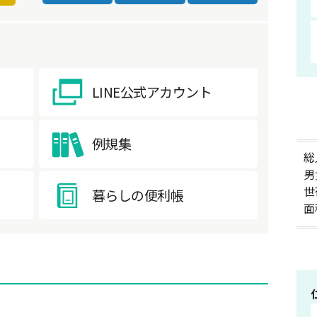
LINE公式アカウント
例規集
総
男
世
暮らしの便利帳
面