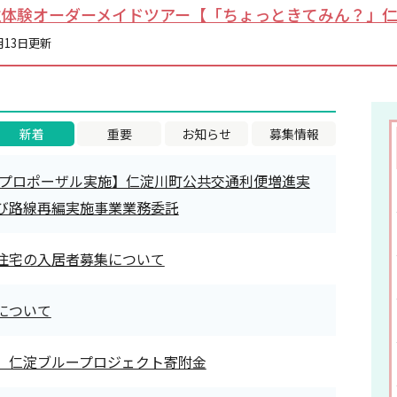
住体験オーダーメイドツアー【「ちょっときてみん？」
月13日更新
新着
重要
お知らせ
募集情報
プロポーザル実施】仁淀川町公共交通利便増進実
び路線再編実施事業業務委託
住宅の入居者募集について
について
 仁淀ブループロジェクト寄附金