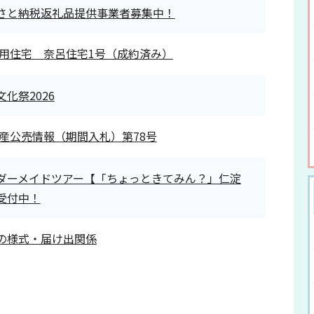
さと納税返礼品提供事業者募集中！
用住宅 奈呂住宅1号（成約済み）
化祭2026
産公売情報（期間入札）第78号
ダーメイドツアー【「ちょっときてみん？」仁淀
受付中！
の様式・届け出関係