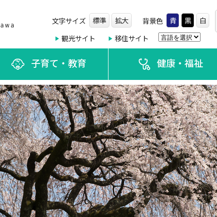
標準
拡大
青
黒
白
文字サイズ
背景色
観光サイト
移住サイト
子育て・教育
健康・福祉