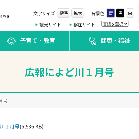
標準
拡大
青
黒
白
文字サイズ
背景色
観光サイト
移住サイト
子育て・教育
健康・福祉
広報によど川１月号
月号
川１月号
(5,536 KB)