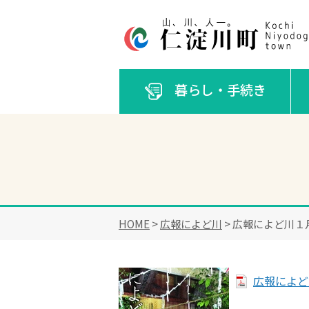
暮らし・手続き
HOME
>
広報によど川
> 広報によど川１
広報によど