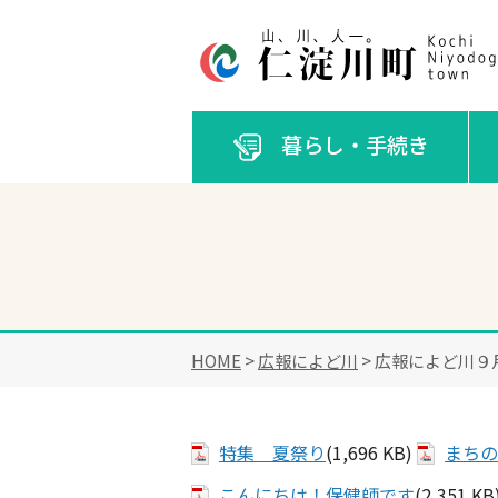
暮らし・手続き
HOME
>
広報によど川
> 広報によど川９
特集 夏祭り
(1,696 KB)
まちの
こんにちは！保健師です
(2,351 KB