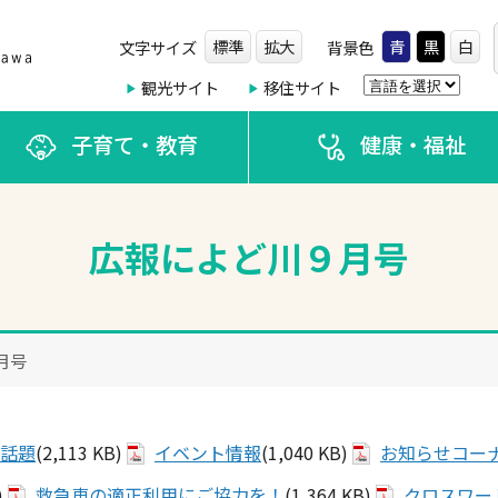
標準
拡大
青
黒
白
文字サイズ
背景色
観光サイト
移住サイト
子育て・教育
健康・福祉
広報によど川９月号
月号
話題
(2,113 KB)
イベント情報
(1,040 KB)
お知らせコー
)
救急車の適正利用にご協力を！
(1,364 KB)
クロスワー