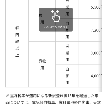
営
業
5,500円
用
乗
用
自
スクロールできます
軽
家
7,200円
四
用
輪
営
以
業
3,000円
上
用
貨物
用
自
家
4,000円
用
※ 重課税率が適用になる新規登録後13年を経過した車
両については、電気軽自動車、燃料電池軽自動車、天然