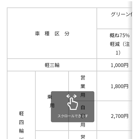
グリーン化
車 種 区 分
概ね75％
軽減（注
1）
軽三輪
1,000円
営
業
1,800円
用
乗
用
自
軽
家
2,700円
スクロールできます
四
用
輪
営