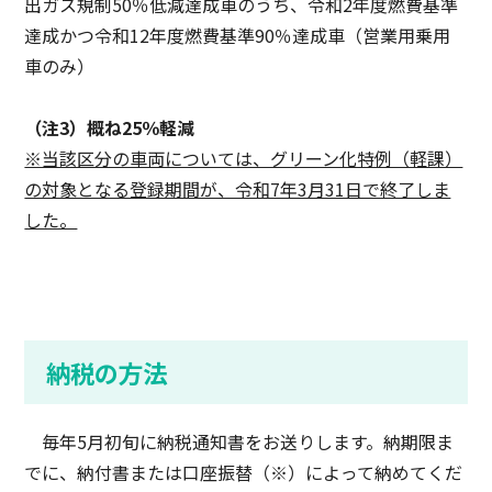
出ガス規制50％低減達成車のうち、令和2年度燃費基準
達成かつ令和12年度燃費基準90％達成車（営業用乗用
車のみ）
（注3）概ね25％軽減
※当該区分の車両については、グリーン化特例（軽課）
の対象となる登録期間が、令和7年3月31日で終了しま
した。
納税の方法
毎年5月初旬に納税通知書をお送りします。納期限ま
でに、納付書または口座振替（※）によって納めてくだ