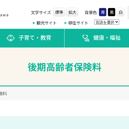
標準
拡大
青
黒
白
文字サイズ
背景色
観光サイト
移住サイト
子育て・教育
健康・福祉
後期高齢者保険料
険料